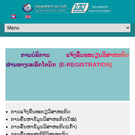
ການບໍລິການ ແຈ້ງຂຶ້ນທະບຽບວິສາຫະກິດ
ຜ່ານທາງເອເລັກໂຕນິກ (E-REGISTRATION)
ການແຈ້ງຂຶ້ນທະບຽວິສາຫະກິດ
ການຄົ້ນຫາຂໍ້ມູນວິສາຫະກິດ(ໃໝ່)
ການຄົ້ນຫາຂໍ້ມູນວິສາຫະກິດ(ເກົ່າ)
ການຄົ້ນຫາສະຖິຕິວິສາຫະກິດ