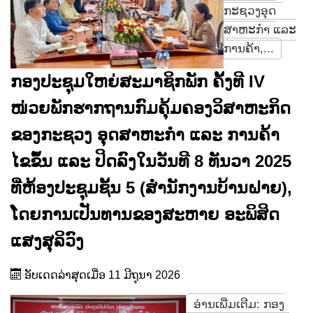
ກະຊວງອຸດ
ສາຫະກໍາ ແລະ
ການຄ້າ,...
ກອງປະຊຸມໃຫຍ່ສະມາຊິກພັກ ຄັ້ງທີ IV
ໜ່ວຍພັກຮາກຖານກົມຄຸ້ມຄອງວິສາຫະກິດ
ຂອງກະຊວງ ອຸດສາຫະກຳ ແລະ ການຄ້າ
ໄຂຂຶ້ນ ແລະ ປິດລົງໃນວັນທີ 8 ທັນວາ 2025
ທີ່ຫ້ອງປະຊຸມຊັ້ນ 5 (ສຳນັກງານບ້ານຝາຍ),
ໂດຍການເປັນທານຂອງສະຫາຍ ອະພິສິດ
ແສງສຸລິວົງ
ອັບເດດລ່າສຸດເມື່ອ 11 ມີຖຸນາ 2026
ອ່ານເພີ່ມເຕີມ: ກອງ