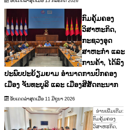
ອັບເດດລ່າສຸດເມື່ອ 13 ກໍລະກົດ 2026
ກົມຄຸ້ມຄອງ
ວິສາຫະກິດ,
ກະຊວງອຸດ
ສາຫະກໍາ ແລະ
ການຄ້າ, ໄດ້ລົງ
ປະພົບປະຍ້ຽມຍາມ ອໍານາດການປົກຄອງ
ເມືອງ ຈັນທະບູລີ ແລະ ເມືອງສີສັດຕະນາກ
ອັບເດດລ່າສຸດເມື່ອ 11 ມີຖຸນາ 2026
ອ່ານເພີ່ມເຕີມ:
ກົມຄຸ້ມຄອງ
ວິສາຫະກິດ,