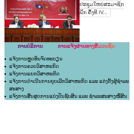
ປະຊຸມໃຫຍ່ສະມາຊິກ
ພັກ ຄັ້ງທີ IV...
ການບໍລິການ ການແຈ້ງຜ່ານທາງສື່ມວນຊົນ
ແຈ້ງການຫຼຸດທຶນຈົດທະບຽນ
ແຈ້ງການຄວບວິສາຫະກິດ
ແຈ້ງການແຍກວິສາຫະກິດ
ແຈ້ງການດຳເນີນການຍຸບເລີກວິສາຫະກິດ ແລະ ແຕ່ງຕັ້ງຜູ້ຊຳລະ
ສະສາງ
ແຈ້ງການສິ້ນສຸດການແບ່ງປັນຊັບສິນ ແລະ ຊຳລະສະສາງໜີ້ສິນ