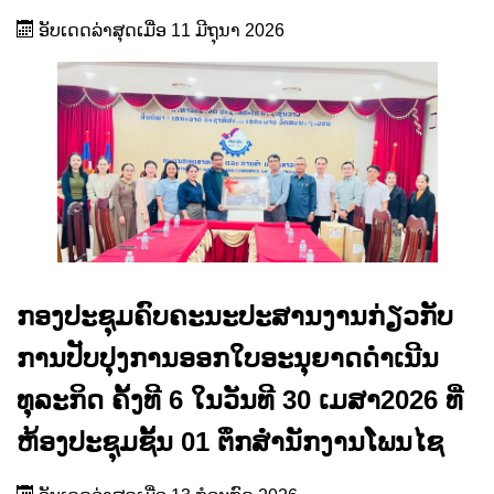
ອັບເດດລ່າສຸດເມື່ອ 11 ມີຖຸນາ 2026
ກອງປະຊຸມຄົບຄະນະປະສານງານກ່ຽວກັບ
ການປັບປຸງການອອກໃບອະນຸຍາດດຳເນີນ
ທຸລະກິດ ຄັ້ງທີ 6 ໃນວັນທີ 30 ເມສາ2026 ທີ່
ຫ້ອງປະຊຸມຊັ້ນ 01 ຕຶກສຳນັກງານໂພນໄຊ