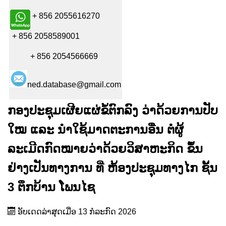
+ 856 2055616270
+ 856 2058589001
+ 856 2054566669
ned.database@gmail.com
ກອງປະຊຸມເຜີຍແຜ່ຂໍ້ຕົກລົງ ວ່າດ້ວຍການປັບ
ໃໝ ແລະ ນຳໃຊ້ມາດຕະການອື່ນ ຕໍ່ຜູ້
ລະເມີດກົດໝາຍວ່າດ້ວຍວິສາຫະກິດ ຂຶ້ນ
ຢ່າງເປັນທາງການ ທີ່ ຫ້ອງປະຊຸມທາງໄກ ຊັ້ນ
3 ຕຶກບ້ານ ໂພນໄຊ
ອັບເດດລ່າສຸດເມື່ອ 13 ກໍລະກົດ 2026