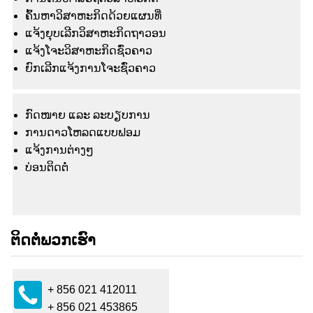
ຄົ້ນຫາວິສາຫະກິດດ້ວຍແຜນທີ່
ແຈ້ງຍຸບເລີກວິສາຫະກິດຖາວອນ
ແຈ້ງໂຈະວິສາຫະກິດຊົ່ວຄາວ
ຍົກເລີກແຈ້ງການໂຈະຊົ່ວຄາວ
ກົດໜາຍ ແລະ ລະບຽບການ
ການດາວໂຫລດແບບຟອມ
ແຈ້ງ​ການ​ຕ່າງໆ
ບ່ອນຕິດຕໍ່
ຕິດຕໍ່ພວກເຮົາ
+ 856 021 412011
+ 856 021 453865