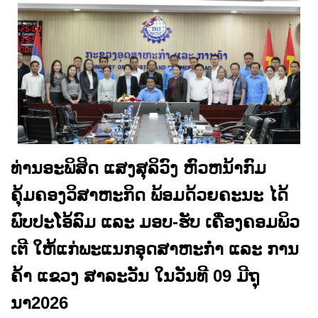
ທ່ານອະພິສິດ ແສງສຸລິວົງ ຫົວຫນ້າກົມ
ຄຸ້ມຄອງວິສາຫະກິດ ພ້ອມດ້ວຍຄະນະ ໄດ້
ພົບປະໂອ້ລົມ ແລະ ມອບ-ຮັບ ເຄື່ອງຄອມພິວ
ເຕີ ໃຫ້ແກ່ພະແນກອຸດສາຫະກໍາ ແລະ ການ
ຄ້າ ແຂວງ ສາລະວັນ ໃນວັນທີ 09 ມີຖຸ
ນາ2026