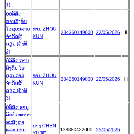
1)
ບໍ
ບໍລິສັດ
ການລົງທຶນ
ໄຮຊວນລາວ
ທ່ານ ZHOU
284260149000
22/05/2026
II
ຈຳກັດຜູ້
KUN
ດຽວ (ຄັ້ງທີ
2)
ບໍລິສັດ ການ
ລົງທຶນ ໄຮ
ຊວນລາວ
ທ່ານ ZHOU
284260149000
22/05/2026
III
ຈຳກັດຜູ້
KUN
ດຽວ (ຄັ້ງທີ
3)
ບໍລິສັດ ອານຸ
ລັກພັດທະນາ
ອະສັງຫາ
ນາງ CHEN
ແລະ ການ
138380432000
25/05/2026
I
YUJIE