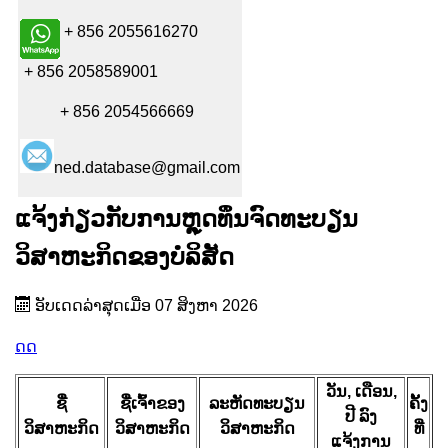
+ 856 2055616270
+ 856 2058589001
+ 856 2054566669
ned.database@gmail.com
ແຈ້ງກ່ຽວກັບການຫຼຸດທຶນຈົດທະບຽນ
ວິສາຫະກິດຂອງບໍລິສັດ
ອັບເດດລ່າສຸດເມື່ອ 07 ສິງຫາ 2026
ດດ
ວັນ, ເດືອນ,
ຊື່
ຊື່ເຈົ້າຂອງ
ລະຫັດທະບຽນ
ຄັ້ງ
ປີ ລົງ
ວິສາຫະກິດ
ວິສາຫະກິດ
ວິສາຫະກິດ
ທີ່
ແຈ້ງການ