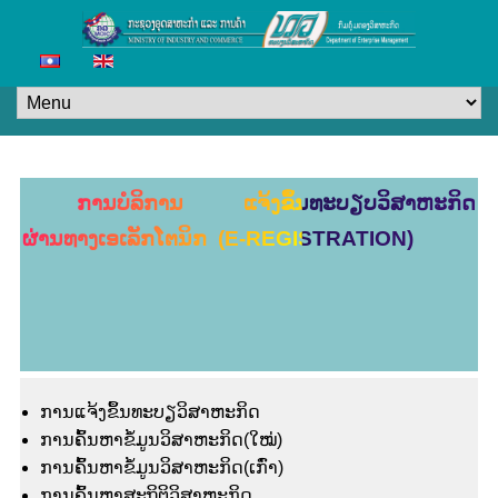
ການບໍລິການ ແຈ້ງຂຶ້ນທະບຽບວິສາຫະກິດ
ຜ່ານທາງເອເລັກໂຕນິກ (E-REGISTRATION)
ການແຈ້ງຂຶ້ນທະບຽວິສາຫະກິດ
ການຄົ້ນຫາຂໍ້ມູນວິສາຫະກິດ(ໃໝ່)
ການຄົ້ນຫາຂໍ້ມູນວິສາຫະກິດ(ເກົ່າ)
ການຄົ້ນຫາສະຖິຕິວິສາຫະກິດ