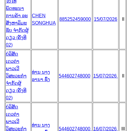
ໄບ້ໄທ້
ພັດທະນາ
ການຄ້າ ອະ
CHEN
885252459000
15/07/2026
II
ສັງຫາລິມະ
SONGHUA
ຊັບ ຈຳກັດຜູ້
ດຽວ (ຄັ້ງທີ
02)
ບໍລິສັດ
ເດວຕ່າ
ພາວເວີ
ທ່ານ ນາງ
ວິສະວະກຳ
544602748000
15/07/2026
II
ອານາ ຊົ່ງ
ຈຳກັດຜູ້
ດຽວ (ຄັ້ງທີ
02)
ບໍລິສັດ
ເດວຕ່າ
ພາວເວີ
ທ່ານ ນາງ
ວິສະວະກຳ
544602748000
16/07/2026
III