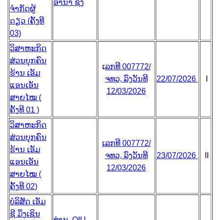
ອານາ ຊົ່ງ
ຈຳກັດຜູ້
ດຽວ (ຄັ້ງທີ
03)
ວິສາຫະກິດ
ສ່ວນບຸກຄົນ
ເ
ລກທີ 007772/
ຮ້ານ ເອັມ
ຈທວ, ລົງວັນທີ
22/07/2026
I
ແອນເອັນ
12/03/2026
ສາຍໄໝ (
ຄັ້ງທີ 01 )
ວິສາຫະກິດ
ສ່ວນບຸກຄົນ
ເລກທີ 007772/
ຮ້ານ ເອັມ
ຈທວ, ລົງວັນທີ
23/07/2026
II
ແອນເອັນ
12/03/2026
ສາຍໄໝ (
ຄັ້ງທີ 02)
ບໍລິສັດ ເອັມ
ຊີ ມິ່ງເຊິນ
ທ່ານ QIU