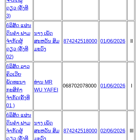
ຈຳກັດຜູ້
ດຽວ (ຄັ້ງທີ
3)
ບໍລິສັດ ແຜ່ນ
ດິນຄໍາ ຟາມ
ນາງ ເພັດ
ຈຳກັດຜູ້
ສະຫວັນ ສິມ
874242518000
01/06/2026
II
ດຽວ (ຄັ້ງທີ
ມະວົງ
02)
ບໍລິສັດ ລາວ
ຄິວເວີຍ
ພັດທະນາ
ທ່ານ MR
068702078000
01/06/2026
I
ກະສິກຳ
WU YAFEI
ຈຳກັດ(ຄັ້ງທີ
01 )
ບໍລິສັດ ແຜ່ນ
ດິນຄໍາ ຟາມ
ນາງ ເພັດ
ຈຳກັດຜູ້
ສະຫວັນ ສິມ
874242518000
02/06/2026
III
ດຽວ (ຄັ້ງທີ
ມະວົງ