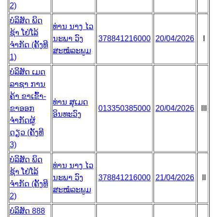
2)
ບໍລິສັດ ພິດ
ທ່ານ ນາງ ໄວ
ຊ້າ ໂຢ່ໂລ້
ນະພາ ວົງ
378841216000
20/04/2026
I
ຈຳກັດ (ຄັ້ງທີ
ສະໝໍລະພູມ
1)
ບໍລິສັດ ເມດ
ລາຊາ ການ
ຄ້າ ຂາເຂົ້າ-
ທ່ານ ສຸເມດ
ຂາອອກ
013350385000
20/04/2026
III
ອິນທະວົງ
ຈຳກັດຜູ້
ດຽວ (ຄັ້ງທີ
3)
ບໍລິສັດ ພິດ
ທ່ານ ນາງ ໄວ
ຊ້າ ໂຢ່ໂລ້
ນະພາ ວົງ
378841216000
21/04/2026
II
ຈຳກັດ (ຄັ້ງທີ
ສະໝໍລະພູມ
2)
ບໍລິສັດ 888