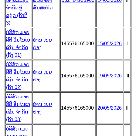
ຫາລິມະຊັບ
ຜົນດາລາ
532724928900
14/05/2026
III
ຈຳກັດຜູ້
ສົມສະນິດ
ດຽວ (ຄັ້ງທີ
3)
ບໍລິສັດ ມາຍ
ລີຕີ ອິນໂນເວ
ທ່ານ ເຢຍ
145576165000
15/05/2026
I
ເຊີນ ຈຳກັດ
ຢ່າງ
(ຄັ້ງ ​​01)
ບໍລິສັດ ມາຍ
ລີຕີ ອິນໂນເວ
ທ່ານ ເຢຍ
145576165000
19/05/2026
II
ເຊີນ ຈຳກັດ
ຢ່າງ
(ຄັ້ງ ​​02)
ບໍລິສັດ ມາຍ
ລີຕີ ອິນໂນເວ
ທ່ານ ເຢຍ
145576165000
20/05/2026
III
ເຊີນ ຈຳກັດ
ຢ່າງ
(ຄັ້ງ ​​03)
ບໍລິສັດ ເມດ