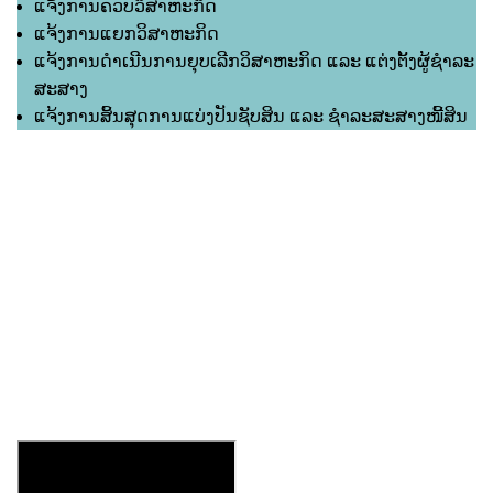
ແຈ້ງການຄວບວິສາຫະກິດ
ແຈ້ງການແຍກວິສາຫະກິດ
ແຈ້ງການດຳເນີນການຍຸບເລີກວິສາຫະກິດ ແລະ ແຕ່ງຕັ້ງຜູ້ຊຳລະ
ສະສາງ
ແຈ້ງການສິ້ນສຸດການແບ່ງປັນຊັບສິນ ແລະ ຊຳລະສະສາງໜີ້ສິນ