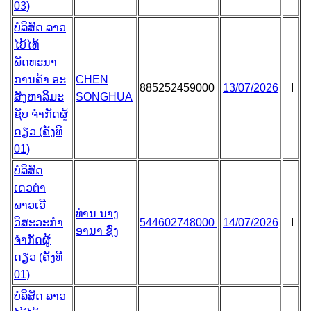
03)
ບໍລິສັດ ລາວ
ໄບ້ໄທ້
ພັດທະນາ
ການຄ້າ ອະ
CHEN
885252459000
13/07/2026
I
ສັງຫາລິມະ
SONGHUA
ຊັບ ຈຳກັດຜູ້
ດຽວ (ຄັ້ງທີ
01)
ບໍລິສັດ
ເດວຕ່າ
ພາວເວີ
ທ່ານ ນາງ
ວິສະວະກຳ
544602748000
14/07/2026
I
ອານາ ຊົ່ງ
ຈຳກັດຜູ້
ດຽວ (ຄັ້ງທີ
01)
ບໍລິສັດ ລາວ