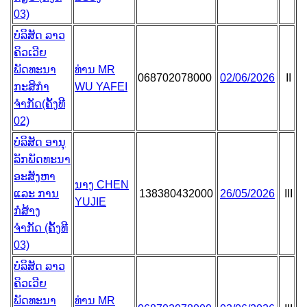
03)
ບໍລິສັດ ລາວ
ຄິວເວີຍ
ພັດທະນາ
ທ່ານ MR
068702078000
02/06/2026
II
ກະສິກຳ
WU YAFEI
ຈຳກັດ(ຄັ້ງທີ
02)
ບໍລິສັດ ອານຸ
ລັກພັດທະນາ
ອະສັງຫາ
ນາງ CHEN
ແລະ ການ
138380432000
26/05/2026
III
YUJIE
ກໍ່ສ້າງ
ຈຳກັດ (ຄັ້ງທີ
03)
ບໍລິສັດ ລາວ
ຄິວເວີຍ
ພັດທະນາ
ທ່ານ MR