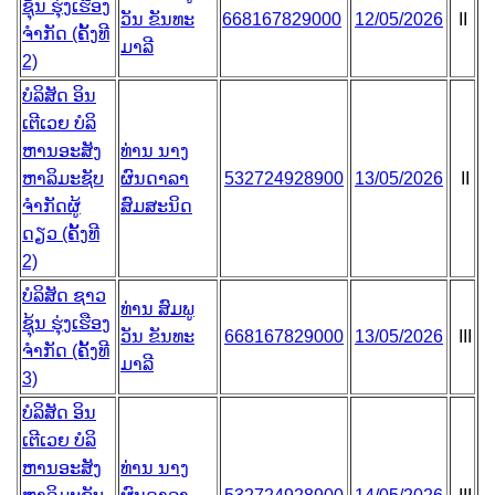
ຊຸ້ນ ຮຸ່ງເຮືອງ
ວັນ ຂັນທະ
668167829000
12/05/2026
II
ຈຳກັດ (ຄັ້ງທີ
ມາລີ
2)
ບໍລິສັດ ອິນ
ເຕີເວຍ ບໍລິ
ຫານອະສັງ
ທ່ານ ນາງ
ຫາລິມະຊັບ
ຜົນດາລາ
532724928900
13/05/2026
II
ຈຳກັດຜູ້
ສົມສະນິດ
ດຽວ (ຄັ້ງທີ
2)
ບໍລິສັດ ຊາວ
ທ່ານ ສົມພູ
ຊຸ້ນ ຮຸ່ງເຮືອງ
ວັນ ຂັນທະ
668167829000
13/05/2026
III
ຈຳກັດ (ຄັ້ງທີ
ມາລີ
3)
ບໍລິສັດ ອິນ
ເຕີເວຍ ບໍລິ
ຫານອະສັງ
ທ່ານ ນາງ