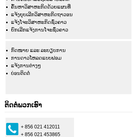
ຄົ້ນຫາວິສາຫະກິດດ້ວຍແຜນທີ່
ແຈ້ງຍຸບເລີກວິສາຫະກິດຖາວອນ
ແຈ້ງໂຈະວິສາຫະກິດຊົ່ວຄາວ
ຍົກເລີກແຈ້ງການໂຈະຊົ່ວຄາວ
ກົດໜາຍ ແລະ ລະບຽບການ
ການດາວໂຫລດແບບຟອມ
ແຈ້ງ​ການ​ຕ່າງໆ
ບ່ອນຕິດຕໍ່
ຕິດຕໍ່ພວກເຮົາ
+ 856 021 412011
+ 856 021 453865