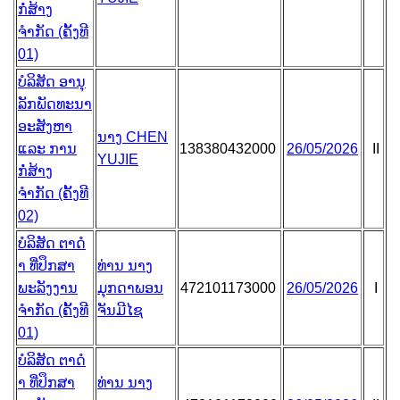
ກໍ່ສ້າງ
ຈຳກັດ (ຄັ້ງທີ
01)
ບໍລິສັດ ອານຸ
ລັກພັດທະນາ
ອະສັງຫາ
ນາງ CHEN
ແລະ ການ
138380432000
26/05/2026
II
YUJIE
ກໍ່ສ້າງ
ຈຳກັດ (ຄັ້ງທີ
02)
ບໍລິສັດ ຕາດໍ
າ ທີ່ປຶກສາ
ທ່ານ ນາງ
ພະລັງງານ
ມຸກດາພອນ
472101173000
26/05/2026
I
ຈຳກັດ (ຄັ້ງທີ
ຈັນມີໄຊ
01)
ບໍລິສັດ ຕາດໍ
າ ທີ່ປຶກສາ
ທ່ານ ນາງ