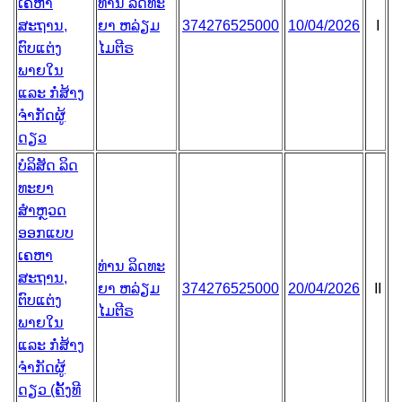
ເຄຫາ
ທ່ານ ລິດທະ
ສະຖານ,
ຍາ ຫລ່ຽມ
374276525000
10/04/2026
I
ຕົບແຕ່ງ
ໄມຕີຣ
ພາຍໃນ
ແລະ ກໍ່ສ້າງ
ຈຳກັດຜູ້
ດຽວ
ບໍລິສັດ ລິດ
ທະຍາ
ສຳຫຼວດ
ອອກແບບ
ເຄຫາ
ທ່ານ ລິດທະ
ສະຖານ,
ຍາ ຫລ່ຽມ
374276525000
20/04/2026
II
ຕົບແຕ່ງ
ໄມຕີຣ
ພາຍໃນ
ແລະ ກໍ່ສ້າງ
ຈຳກັດຜູ້
ດຽວ (ຄັ້ງທີ