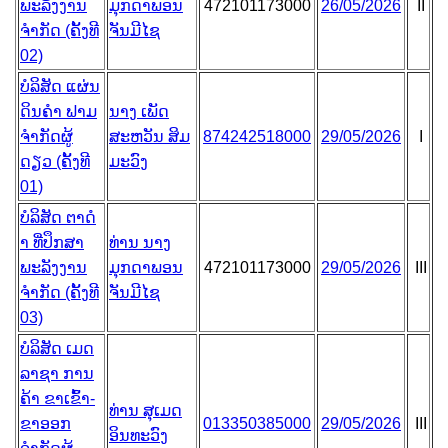
ພະລັງງານ
ມຸກດາພອນ
472101173000
26/05/2026
II
ຈຳກັດ (ຄັ້ງທີ
ຈັນມີໄຊ
02)
ບໍລິສັດ ແຜ່ນ
ດິນຄໍາ ຟາມ
ນາງ ເພັດ
ຈຳກັດຜູ້
ສະຫວັນ ສິມ
874242518000
29/05/2026
I
ດຽວ (ຄັ້ງທີ
ມະວົງ
01)
ບໍລິສັດ ຕາດໍ
າ ທີ່ປຶກສາ
ທ່ານ ນາງ
ພະລັງງານ
ມຸກດາພອນ
472101173000
29/05/2026
III
ຈຳກັດ (ຄັ້ງທີ
ຈັນມີໄຊ
03)
ບໍລິສັດ ເມດ
ລາຊາ ການ
ຄ້າ ຂາເຂົ້າ-
ທ່ານ ສຸເມດ
ຂາອອກ
013350385000
29/05/2026
III
ອິນທະວົງ