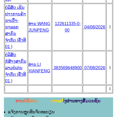
ບໍລິສັດ ເຊິນ
ຢາງການຄ້າ
ຂາເຂົ້າ-
ທ່ານ WANG
122611335-0-
ຂາອອກ
04/08/2026
I
JUNPENG
00
ສາກົນ
ຈຳກັດ (ຄັ້ງທີ
01 )
ບໍລິສັດ
ກໍ່ສ້າງສາກົນ
ທ່ານ LI
ລາວບໍ່ເຕ່ນ
383569648900
07/08/2026
I
XIANFENG
ຈຳກັດ (ຄັ້ງທີ
01 )
I
ການບໍລິການ ການແຈ້ງຜ່ານທາງສື່ມວນຊົນ
ແຈ້ງການຫຼຸດທຶນຈົດທະບຽນ