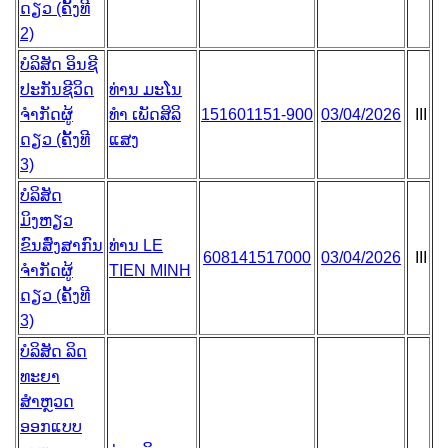
ດຽວ (ຄັ້ງທີ
2)
ບໍລິສັດ ອິນຊີ
ປະກັນຊີວິດ
ທ່ານ ມະໂນ
ຈຳກັດຜູ້
ທຳ ເພັດສິລິ
151601151-900
03/04/2026
III
ດຽວ (ຄັ້ງທີ
ແສງ
3)
ບໍລິສັດ
ມິງຫຽວ
ຂົນສົ່ງສາກົນ
ທ່ານ LE
608141517000
03/04/2026
III
ຈຳກັດຜູ້
TIEN MINH
ດຽວ (ຄັ້ງທີ
3)
ບໍລິສັດ ລິດ
ທະຍາ
ສຳຫຼວດ
ອອກແບບ