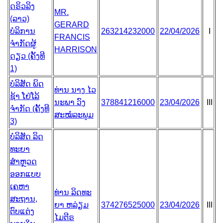
ດຣິວລິງ
MR.
(ລາວ)
GERARD
ບໍລິການ
263214232000
22/04/2026
I
FRANCIS
ຈຳກັດຜູ້
HARRISON
ດຽວ (ຄັ້ງທີ
1)
ບໍລິສັດ ພິດ
ທ່ານ ນາງ ໄວ
ຊ້າ ໂຢ່ໂລ້
ນະພາ ວົງ
378841216000
23/04/2026
III
ຈຳກັດ (ຄັ້ງທີ
ສະໝໍລະພູມ
3)
ບໍລິສັດ ລິດ
ທະຍາ
ສຳຫຼວດ
ອອກແບບ
ເຄຫາ
ທ່ານ ລິດທະ
ສະຖານ,
ຍາ ຫລ່ຽມ
374276525000
23/04/2026
III
ຕົບແຕ່ງ
ໄມຕີຣ