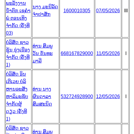
ພະລັງງານ
ນາງ ມະນີລັດ
ນໍ້າຕົກ ເຊຄໍາ
1600010305
07/05/2026
III
ຈຳປາສັກ
ພໍ ຕອນເທິງ
ຈຳກັດ (ຄັ້ງທີ
03)
ບໍລິສັດ ຊາວ
ທ່ານ ສົມພູ
ຊຸ້ນ ຮຸ່ງເຮືອງ
ວັນ ຂັນທະ
668167829000
11/05/2026
I
ຈຳກັດ (ຄັ້ງທີ
ມາລີ
1)
ບໍລິສັດ ອິນ
ເຕີເວຍ ບໍລິ
ຫານອະສັງ
ທ່ານ ນາງ
ຫາລິມະຊັບ
ຜົນດາລາ
532724928900
12/05/2026
I
ຈຳກັດຜູ້
ສົມສະນິດ
ດຽວ (ຄັ້ງທີ
1)
ບໍລິສັດ ຊາວ
ທ່ານ ສົມພູ