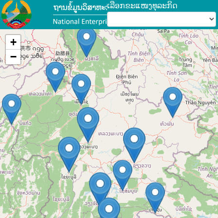
ເລືອກຂະແໜງທຸລະກິດ
ດາວໂຫຣດແຜນທີ່...
+
−