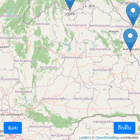
ຊ່ວຍ
ກັບຄືນ
| ©
contributors
Leaflet
OpenStreetMap