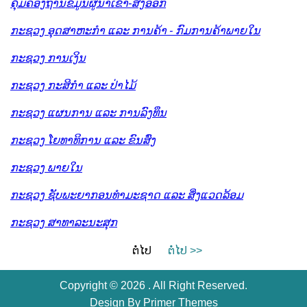
ຄຸ້ມຄອງຖານຂໍ້ມູນຜູ້ນໍາເຂົ້າ-ສົ່ງອອກ
ກະຊວງ ອຸດສາຫະກຳ ແລະ ການຄ້າ - ກົມການຄ້າພາຍໃນ
ກະຊວງ ການເງິນ
ກະຊວງ ກະສິກຳ ແລະ ປ່າໄມ້
ກະຊວງ ແຜນການ ແລະ ການລົງທຶນ
ກະຊວງ ໂຍທາທິການ ແລະ ຂົນສົ່ງ
ກະຊວງ ພາຍໃນ
ກະຊວງ ຊັບພະຍາກອນທໍາມະຊາດ ແລະ ສິ່ງແວດລ້ອມ
ກະຊວງ ສາທາລະນະສຸກ
ຕໍ່ໄປ
ຕໍ່ໄປ >>
Copyright © 2026 . All Right Reserved.
Design By
Primer Themes