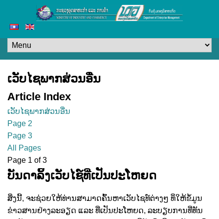
ເວັບໄຊພາກສ່ວນອື່ນ
Article Index
ເວັບໄຊພາກສ່ວນອື່ນ
Page 2
Page 3
All Pages
Page 1 of 3
ບັນດາລິ້ງເວັບໄຊ໌ທີ່ເປັນປະໂຫຍດ
ສິ່ງນີ້, ຈະຊ່ວຍໃຫ້ທ່ານສາມາດຄົ້ນຫາເວັບໄຊທ໌ຕ່າງໆ ທິ່ໃຫ້ຂໍ້ມູນ
ຂ່າວສານຢ່າງລະອຽດ ແລະ ທີ່ເປັນປະໂຫຍດ, ລະບຽບການທີ່ທັນ