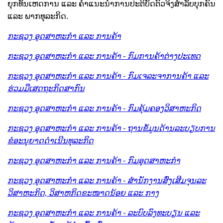
ຍຸກທັນເຫດການ ແລະ ຄໍາແນະນໍາການປະຕິບັດຕົວຈິງສໍາລັບບຸກຄົນ
ແລະ ພາກທຸລະກິດ.
ກະຊວງ ອຸດສາຫະກຳ ແລະ ການຄ້າ
ກະຊວງ ອຸດສາຫະກຳ ແລະ ການຄ້າ - ກົມການຄ້າຕ່າງປະເທດ
ກະຊວງ ອຸດສາຫະກຳ ແລະ ການຄ້າ - ກົມເຈລະຈາການຄ້າ ແລະ
ຮ່ວມມືເສດຖະກິດສາກົນ
ກະຊວງ ອຸດສາຫະກຳ ແລະ ການຄ້າ - ກົມຄຸ້ມຄອງວິສາຫະກິດ
ກະຊວງ ອຸດສາຫະກຳ ແລະ ການຄ້າ - ຖານຂໍ້ມູນດ້ານລະບຽບການ
ຂໍອະນຸຍາດດໍາເນີນທຸລະກິດ
ກະຊວງ ອຸດສາຫະກຳ ແລະ ການຄ້າ - ກົມອຸດສາຫະກໍາ
ກະຊວງ ອຸດສາຫະກຳ ແລະ ການຄ້າ - ສໍານັກງານສົ່ງເສີມຈຸນລະ
ວິສາຫະກິດ, ວິສາຫກິດຂະໜາດນ້ອຍ ແລະ ກາງ
ກະຊວງ ອຸດສາຫະກຳ ແລະ ການຄ້າ - ລະບົບລົງທະບຽນ ແລະ