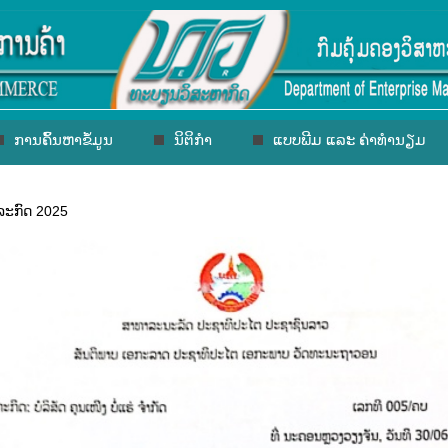
ການຄົ້ນຫາຂໍ້ມູນ
ນິຕິກຳ
ແບບພີມ ແລະ ຄ່າທຳນຽມ
ໍລະກົດ 2025