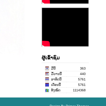
ຜູ້ເຂົ້າຊົມ
ມື້ນີ້
363
ມື້ວານນີ້
440
ອາທິດນີ້
5761
ເດືອນ​ນີ້
5761
ທັງໝົດ
1114368