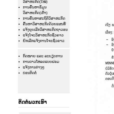
ວິສາຫະກິດ(ໃໝ່)
ການຄົ້ນຫາຂໍ້ມູນ
ວິສາຫະກິດ(ເກົ່າ)
ການຄົ້ນຫາສະຖິຕິວິສາຫະກິດ
ຄົ້ນຫາວິສາຫະກິດດ້ວຍແຜນທີ່
ແຈ້ງຍຸບເລີກວິສາຫະກິດຖາວອນ
ແຈ້ງໂຈະວິສາຫະກິດຊົ່ວຄາວ
ຍົກເລີກແຈ້ງການໂຈະຊົ່ວຄາວ
ກົດໜາຍ ແລະ ລະບຽບການ
ການດາວໂຫລດແບບຟອມ
ແຈ້ງ​ການ​ຕ່າງໆ
ບ່ອນຕິດຕໍ່
ຕິດຕໍ່ພວກເຮົາ