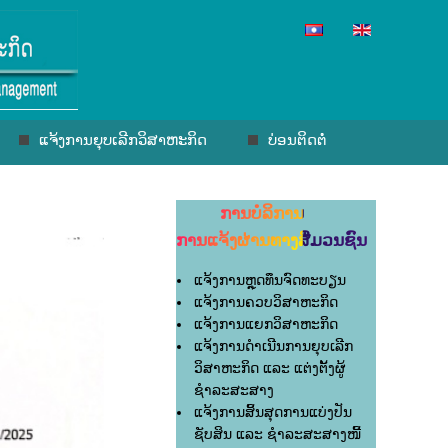
ແຈ້ງການຍຸບເລີກວິສາຫະກິດ
ບ່ອນຕິດຕໍ່
ການບໍລິການ
ການແຈ້ງຜ່ານທາງສື່ມວນຊົນ
ແຈ້ງການຫຼຸດທຶນຈົດທະບຽນ
ແຈ້ງການຄວບວິສາຫະກິດ
ແຈ້ງການແຍກວິສາຫະກິດ
ແຈ້ງການດຳເນີນການຍຸບເລີກ
ວິສາຫະກິດ ແລະ ແຕ່ງຕັ້ງຜູ້
ຊຳລະສະສາງ
ແຈ້ງການສິ້ນສຸດການແບ່ງປັນ
ຊັບສິນ ແລະ ຊຳລະສະສາງໜີ້