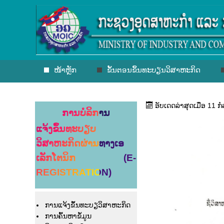
ໜ້າຫຼັກ
ຂັ້ນຕອນຂຶ້ນທະບຽນວິສາຫະກິດ
ອັບເດດລ່າສຸດເມື່ອ 11 ກ
ການບໍລິການ
ແຈ້ງຂຶ້ນທະບຽບ
ວິສາຫະກິດຜ່ານທາງເອ
ເລັກໂຕນິກ (E-
REGISTRATION)
ການແຈ້ງຂຶ້ນທະບຽວິສາຫະກິດ
ການຄົ້ນຫາຂໍ້ມູນ