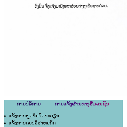
ການບໍລິການ ການແຈ້ງຜ່ານທາງສື່ມວນຊົນ
ແຈ້ງການຫຼຸດທຶນຈົດທະບຽນ
ແຈ້ງການຄວບວິສາຫະກິດ