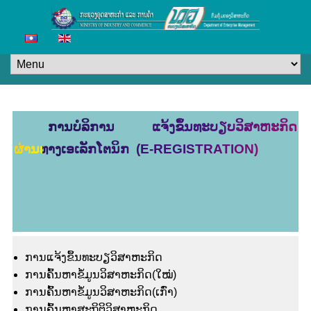
ການບໍລິການ ແຈ້ງຂຶ້ນທະບຽບວິສາຫະກິດ
ຜ່ານທາງເອເລັກໂຕນິກ (E-REGISTRATION)
ການແຈ້ງຂຶ້ນທະບຽວິສາຫະກິດ
ການຄົ້ນຫາຂໍ້ມູນວິສາຫະກິດ(ໃໝ່)
ການຄົ້ນຫາຂໍ້ມູນວິສາຫະກິດ(ເກົ່າ)
ການຄົ້ນຫາສະຖິຕິວິສາຫະກິດ