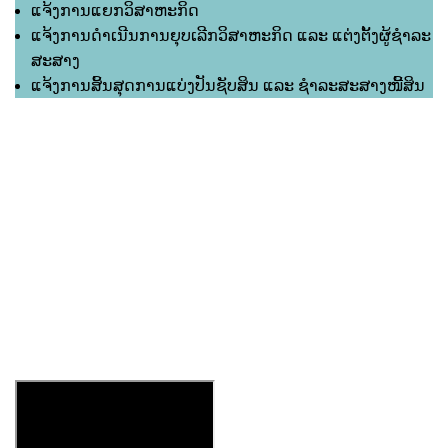
ແຈ້ງການແຍກວິສາຫະກິດ
ແຈ້ງການດຳເນີນການຍຸບເລີກວິສາຫະກິດ ແລະ ແຕ່ງຕັ້ງຜູ້ຊຳລະ
ສະສາງ
ແຈ້ງການສິ້ນສຸດການແບ່ງປັນຊັບສິນ ແລະ ຊຳລະສະສາງໜີ້ສິນ