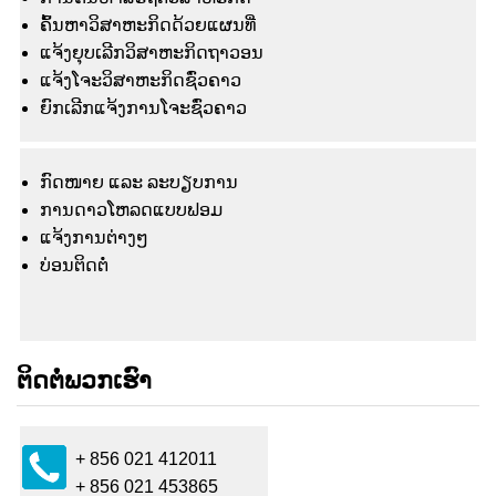
ຄົ້ນຫາວິສາຫະກິດດ້ວຍແຜນທີ່
ແຈ້ງຍຸບເລີກວິສາຫະກິດຖາວອນ
ແຈ້ງໂຈະວິສາຫະກິດຊົ່ວຄາວ
ຍົກເລີກແຈ້ງການໂຈະຊົ່ວຄາວ
ກົດໜາຍ ແລະ ລະບຽບການ
ການດາວໂຫລດແບບຟອມ
ແຈ້ງ​ການ​ຕ່າງໆ
ບ່ອນຕິດຕໍ່
ຕິດຕໍ່ພວກເຮົາ
+ 856 021 412011
+ 856 021 453865