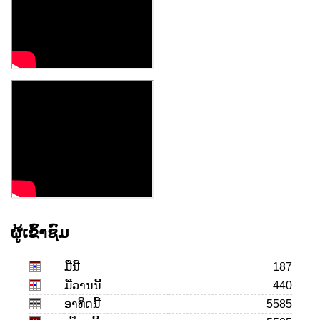
ຜູ້ເຂົ້າຊົມ
ມື້ນີ້
187
ມື້ວານນີ້
440
ອາທິດນີ້
5585