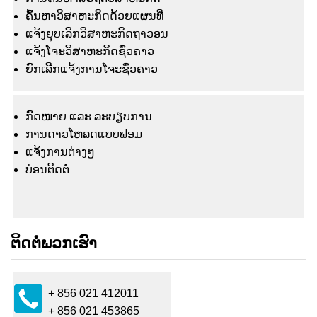
ຄົ້ນຫາວິສາຫະກິດດ້ວຍແຜນທີ່
ແຈ້ງຍຸບເລີກວິສາຫະກິດຖາວອນ
ແຈ້ງໂຈະວິສາຫະກິດຊົ່ວຄາວ
ຍົກເລີກແຈ້ງການໂຈະຊົ່ວຄາວ
ກົດໜາຍ ແລະ ລະບຽບການ
ການດາວໂຫລດແບບຟອມ
ແຈ້ງ​ການ​ຕ່າງໆ
ບ່ອນຕິດຕໍ່
ຕິດຕໍ່ພວກເຮົາ
+ 856 021 412011
+ 856 021 453865