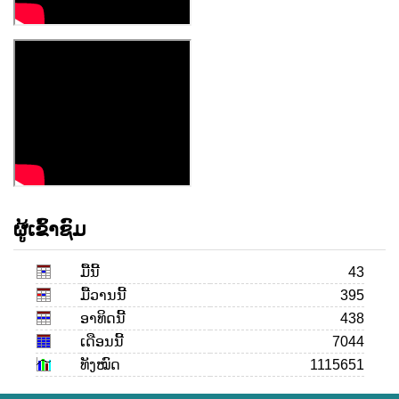
ຜູ້ເຂົ້າຊົມ
ມື້ນີ້
43
ມື້ວານນີ້
395
ອາທິດນີ້
438
ເດືອນ​ນີ້
7044
ທັງໝົດ
1115651