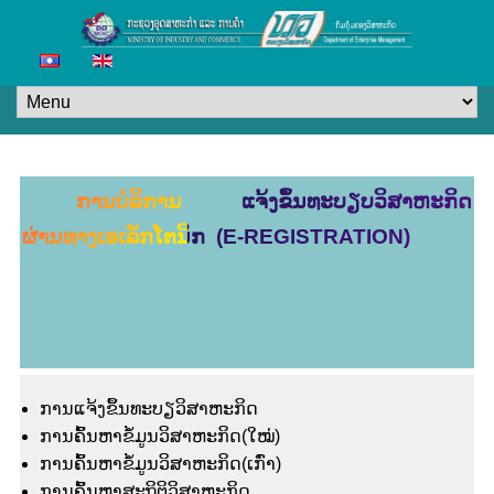
ການບໍລິການ ແຈ້ງຂຶ້ນທະບຽບວິສາຫະກິດ
ຜ່ານທາງເອເລັກໂຕນິກ (E-REGISTRATION)
ການແຈ້ງຂຶ້ນທະບຽວິສາຫະກິດ
ການຄົ້ນຫາຂໍ້ມູນວິສາຫະກິດ(ໃໝ່)
ການຄົ້ນຫາຂໍ້ມູນວິສາຫະກິດ(ເກົ່າ)
ການຄົ້ນຫາສະຖິຕິວິສາຫະກິດ