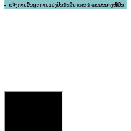
ແຈ້ງການສິ້ນສຸດການແບ່ງປັນຊັບສິນ ແລະ ຊຳລະສະສາງໜີ້ສິນ