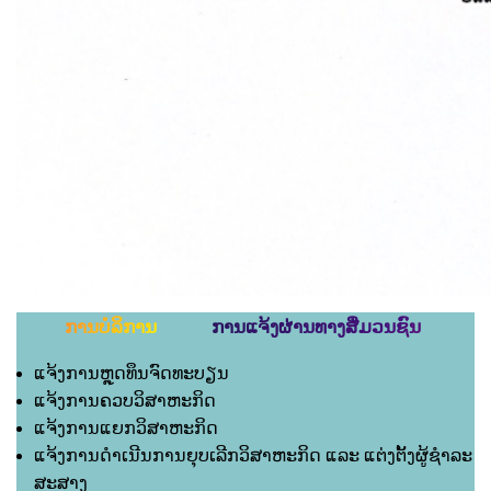
ການບໍລິການ ການແຈ້ງຜ່ານທາງສື່ມວນຊົນ
ແຈ້ງການຫຼຸດທຶນຈົດທະບຽນ
ແຈ້ງການຄວບວິສາຫະກິດ
ແຈ້ງການແຍກວິສາຫະກິດ
ແຈ້ງການດຳເນີນການຍຸບເລີກວິສາຫະກິດ ແລະ ແຕ່ງຕັ້ງຜູ້ຊຳລະ
ສະສາງ